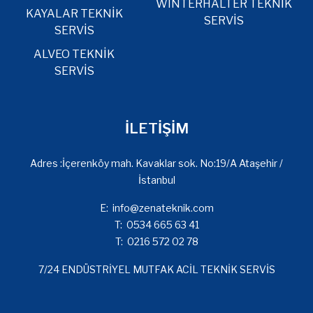
WINTERHALTER TEKNİK
KAYALAR TEKNİK
SERVİS
SERVİS
ALVEO TEKNİK
SERVİS
İLETİŞİM
Adres :İçerenköy mah. Kavaklar sok. No:19/A Ataşehir /
İstanbul
E:
info@zenateknik.com
T:
0534 665 63 41
T:
0216 572 02 78
7/24 ENDÜSTRİYEL MUTFAK ACİL TEKNİK SERVİS