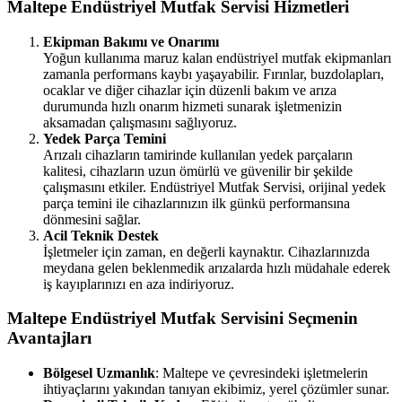
Maltepe Endüstriyel Mutfak Servisi Hizmetleri
Ekipman Bakımı ve Onarımı
Yoğun kullanıma maruz kalan endüstriyel mutfak ekipmanları
zamanla performans kaybı yaşayabilir. Fırınlar, buzdolapları,
ocaklar ve diğer cihazlar için düzenli bakım ve arıza
durumunda hızlı onarım hizmeti sunarak işletmenizin
aksamadan çalışmasını sağlıyoruz.
Yedek Parça Temini
Arızalı cihazların tamirinde kullanılan yedek parçaların
kalitesi, cihazların uzun ömürlü ve güvenilir bir şekilde
çalışmasını etkiler. Endüstriyel Mutfak Servisi, orijinal yedek
parça temini ile cihazlarınızın ilk günkü performansına
dönmesini sağlar.
Acil Teknik Destek
İşletmeler için zaman, en değerli kaynaktır. Cihazlarınızda
meydana gelen beklenmedik arızalarda hızlı müdahale ederek
iş kayıplarınızı en aza indiriyoruz.
Maltepe Endüstriyel Mutfak Servisini Seçmenin
Avantajları
Bölgesel Uzmanlık
: Maltepe ve çevresindeki işletmelerin
ihtiyaçlarını yakından tanıyan ekibimiz, yerel çözümler sunar.