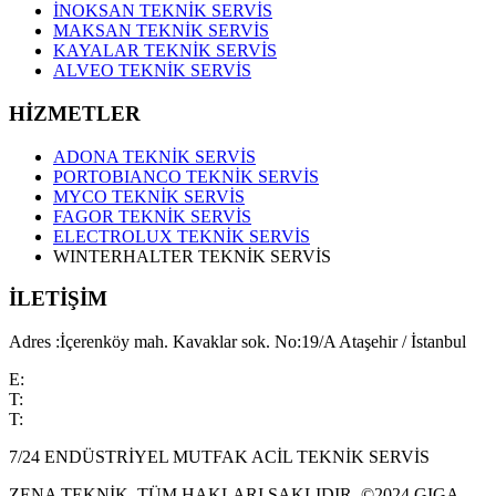
İNOKSAN TEKNİK SERVİS
MAKSAN TEKNİK SERVİS
KAYALAR TEKNİK SERVİS
ALVEO TEKNİK SERVİS
HİZMETLER
ADONA TEKNİK SERVİS
PORTOBIANCO TEKNİK SERVİS
MYCO TEKNİK SERVİS
FAGOR TEKNİK SERVİS
ELECTROLUX TEKNİK SERVİS
WINTERHALTER TEKNİK SERVİS
İLETİŞİM
Adres :İçerenköy mah. Kavaklar sok. No:19/A Ataşehir / İstanbul
E:
info@zenateknik.com
T:
0534 665 63 41
T:
0216 572 02 78
7/24 ENDÜSTRİYEL MUTFAK ACİL TEKNİK SERVİS
ZENA TEKNİK, TÜM HAKLARI SAKLIDIR. ©2024 GIGA