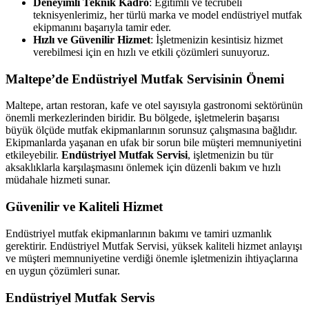
Deneyimli Teknik Kadro
: Eğitimli ve tecrübeli
teknisyenlerimiz, her türlü marka ve model endüstriyel mutfak
ekipmanını başarıyla tamir eder.
Hızlı ve Güvenilir Hizmet
: İşletmenizin kesintisiz hizmet
verebilmesi için en hızlı ve etkili çözümleri sunuyoruz.
Maltepe’de Endüstriyel Mutfak Servisinin Önemi
Maltepe, artan restoran, kafe ve otel sayısıyla gastronomi sektörünün
önemli merkezlerinden biridir. Bu bölgede, işletmelerin başarısı
büyük ölçüde mutfak ekipmanlarının sorunsuz çalışmasına bağlıdır.
Ekipmanlarda yaşanan en ufak bir sorun bile müşteri memnuniyetini
etkileyebilir.
Endüstriyel Mutfak Servisi
, işletmenizin bu tür
aksaklıklarla karşılaşmasını önlemek için düzenli bakım ve hızlı
müdahale hizmeti sunar.
Güvenilir ve Kaliteli Hizmet
Endüstriyel mutfak ekipmanlarının bakımı ve tamiri uzmanlık
gerektirir. Endüstriyel Mutfak Servisi, yüksek kaliteli hizmet anlayışı
ve müşteri memnuniyetine verdiği önemle işletmenizin ihtiyaçlarına
en uygun çözümleri sunar.
Endüstriyel Mutfak Servis